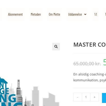
Abonnement
Metoden
Om Mette
Uddannelse
1:1
MASTER C
🔍
65.000,00
kr.
En alsidig coaching-u
kommunikation, psyko
-
+