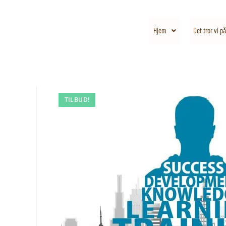
Hjem
Det tror vi på
TILBUD!