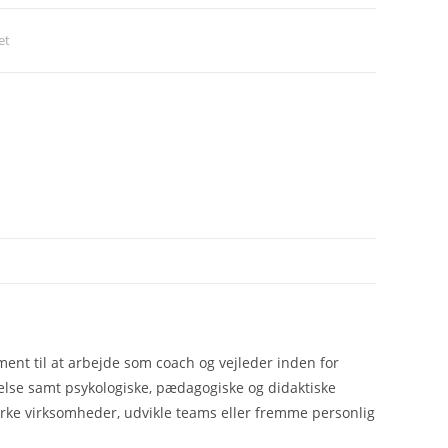
et
ment til at arbejde som coach og vejleder inden for
lse samt psykologiske, pædagogiske og didaktiske
yrke virksomheder, udvikle teams eller fremme personlig