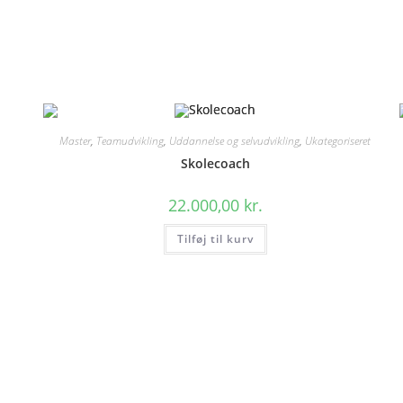
Master
,
Teamudvikling
,
Uddannelse og selvudvikling
,
Ukategoriseret
Skolecoach
22.000,00
kr.
Tilføj til kurv