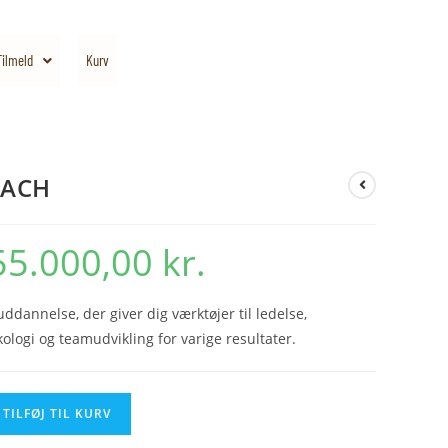
Tilmeld
Kurv
OACH
55.000,00
kr.
ddannelse, der giver dig værktøjer til ledelse,
logi og teamudvikling for varige resultater.
TILFØJ TIL KURV