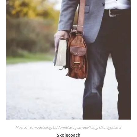
Master
,
Teamudvikling
,
Uddannelse og selvudvikling
,
Ukategoriseret
Skolecoach